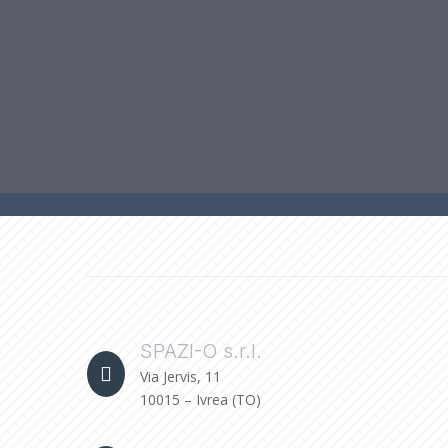
SPAZI-O s.r.l.

Via Jervis, 11
10015 – Ivrea (TO)