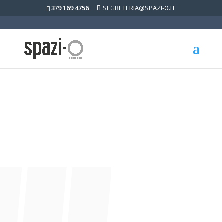
379 169 4756
SEGRETERIA@SPAZI-O.IT
Postazione di lavoro
condivisa
Categoria: SPAZI & EVENTI