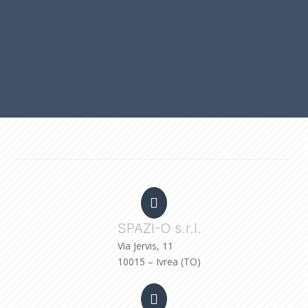

SPAZI-O s.r.l.
Via Jervis, 11
10015 – Ivrea (TO)
