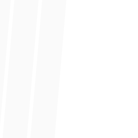
Indirizzo
Via Jervis 24 Ivrea
Tipi Allestimento
Tavoli rotondi o quadrati in locali
condivisi
disponibilità di kitchnette per momenti di
pausa
servizi igienici
area parcheggio libera e a pagamento
nelle prossimità.