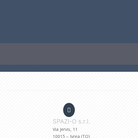

SPAZI-O s.r.l.
Via Jervis, 11
10015 – Ivrea (TO)