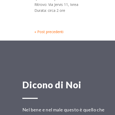
Ritrovo: Via Jervis 11, Ivrea
Durata: circa 2 ore
« Post precedenti
Dicono di Noi
Nel bene e nel male questo è quello che