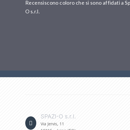
Recensiscono coloro che si sono affidati a Sp
O s.r.l.
SPAZI-O s.r.l.

Via Jervis, 11