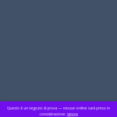
Questo è un negozio di prova — nessun ordine sarà preso in
considerazione.
Ignora