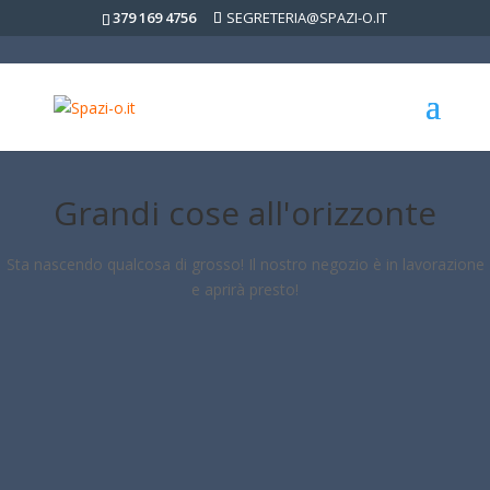
379 169 4756
SEGRETERIA@SPAZI-O.IT
Grandi cose all'orizzonte
Sta nascendo qualcosa di grosso! Il nostro negozio è in lavorazione
e aprirà presto!